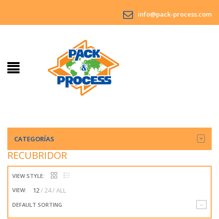
info@pack-process.com
CATEGORÍAS
RECUBRIDOR
VIEW STYLE:
12
24
ALL
VIEW:
DEFAULT SORTING