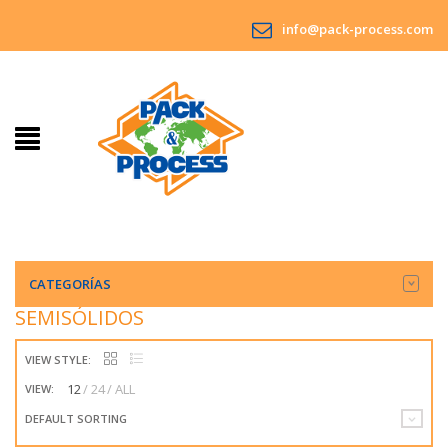
info@pack-process.com
CATEGORÍAS
SEMISÓLIDOS
VIEW STYLE:
12
24
ALL
VIEW:
DEFAULT SORTING