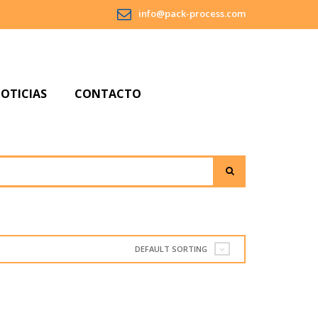
info@pack-process.com
OTICIAS
CONTACTO
S
A
PO
DEFAULT SORTING
A