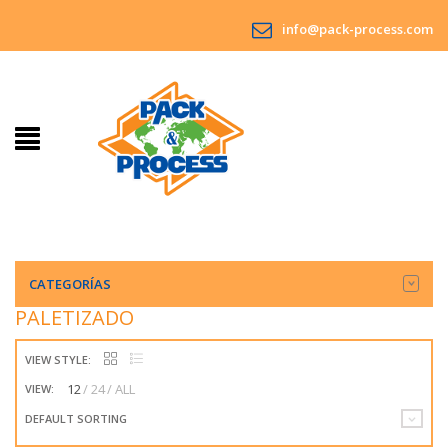
info@pack-process.com
CATEGORÍAS
PALETIZADO
VIEW STYLE:
12
24
ALL
VIEW:
DEFAULT SORTING