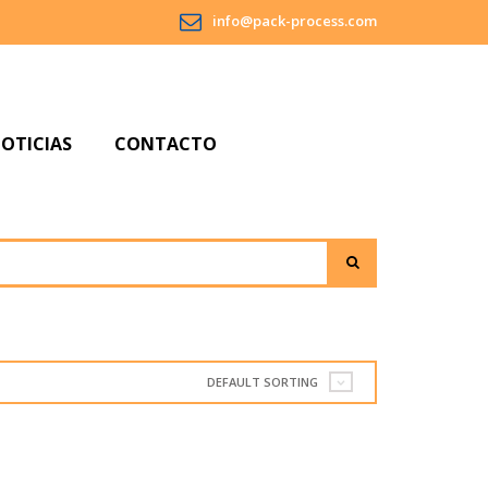
info@pack-process.com
OTICIAS
CONTACTO
S
A
PO
DEFAULT SORTING
A