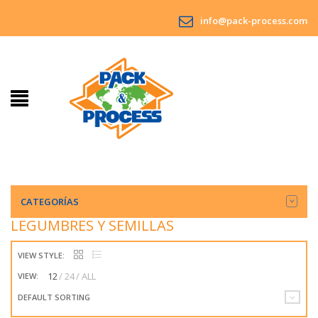
info@pack-process.com
CATEGORÍAS
LEGUMBRES Y SEMILLAS
VIEW STYLE:
12
24
ALL
VIEW:
DEFAULT SORTING