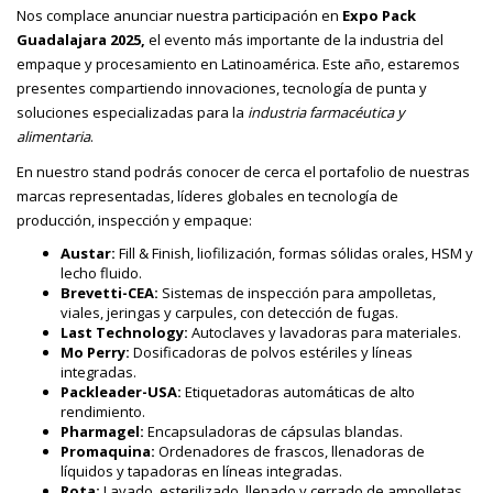
Nos complace anunciar nuestra participación en
Expo Pack
Guadalajara 2025,
el evento más importante de la industria del
empaque y procesamiento en Latinoamérica. Este año, estaremos
presentes compartiendo innovaciones, tecnología de punta y
soluciones especializadas para la
industria farmacéutica y
alimentaria
.
En nuestro stand podrás conocer de cerca el portafolio de nuestras
marcas representadas, líderes globales en tecnología de
producción, inspección y empaque:
Austar:
Fill & Finish, liofilización, formas sólidas orales, HSM y
lecho fluido.
Brevetti-CEA:
Sistemas de inspección para ampolletas,
viales, jeringas y carpules, con detección de fugas.
Last Technology:
Autoclaves y lavadoras para materiales.
Mo Perry:
Dosificadoras de polvos estériles y líneas
integradas.
Packleader-USA:
Etiquetadoras automáticas de alto
rendimiento.
Pharmagel:
Encapsuladoras de cápsulas blandas.
Promaquina:
Ordenadores de frascos, llenadoras de
líquidos y tapadoras en líneas integradas.
Rota:
Lavado, esterilizado, llenado y cerrado de ampolletas,