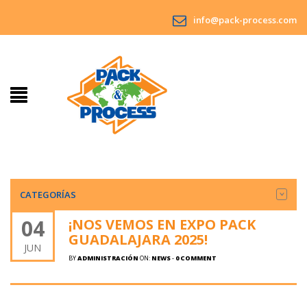
info@pack-process.com
CATEGORÍAS
04
¡NOS VEMOS EN EXPO PACK
GUADALAJARA 2025!
JUN
BY
ADMINISTRACIÓN
ON:
NEWS
-
0 COMMENT