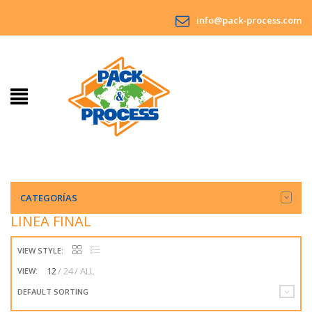
info@pack-process.com
CATEGORÍAS
LINEA FINAL
VIEW STYLE:
12
24
ALL
VIEW:
DEFAULT SORTING