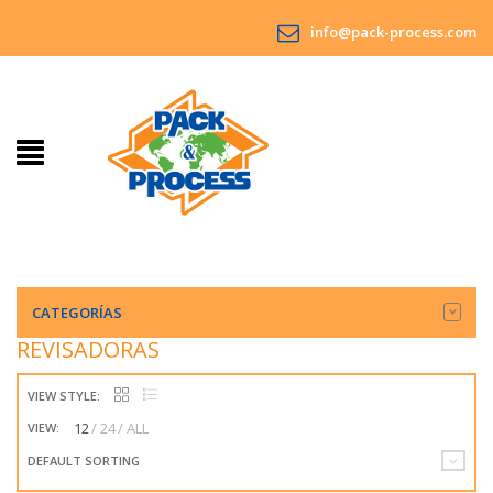
info@pack-process.com
CATEGORÍAS
REVISADORAS
VIEW STYLE:
12
24
ALL
VIEW:
DEFAULT SORTING