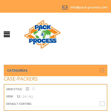
info@pack-process.com
CATEGORÍAS
CASE-PACKERS
VIEW STYLE:
12
24
ALL
VIEW:
DEFAULT SORTING