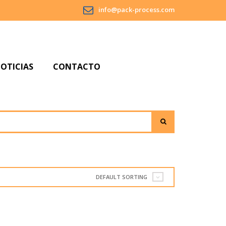
info@pack-process.com
OTICIAS
CONTACTO
S
A
PO
DEFAULT SORTING
A