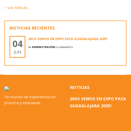
> Ver Artículo
NOTICIAS RECIENTES
¡NOS VEMOS EN EXPO PACK GUADALAJARA 2025!
04
BY
ADMINISTRACIÓN
/
0 COMMENTS
JUN
NOTICIAS
Un mundo de experiencia en
¡NOS VEMOS EN EXPO PACK
proceso y empaque.
GUADALAJARA 2025!